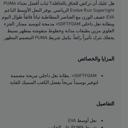
هل عليك أن تركض للحاق بالحافلة؟ ثبات أفضل بحذاء PUMA
Evolve Run Superlight الرياضي. يوفر النعل الأوسط الناعم
EVA خفيف الوزن مع العناصر المطاطية ثباتاً فائقاً طوال اليوم
وبطانة نعل داخلي SOFTFOAM+ مدمجة لتوسيد ممتاز. الجزء
العلوي مزين بطبقات مذابة وخطوط منقوشة بمظهر بسيط
يجعلك تترك تأثيراً رائعاً. يكمل شريط PUMA المصمم المظهر.
المزايا والخصائص
SOFTFOAM+: بطانة نعل داخلي مريحة مصممة
لتوفير توسيداً مريحاً بفضل الكعب السميك للغاية.
التفاصيل
نعل أوسط EVA
شريط PUMA على الجانب