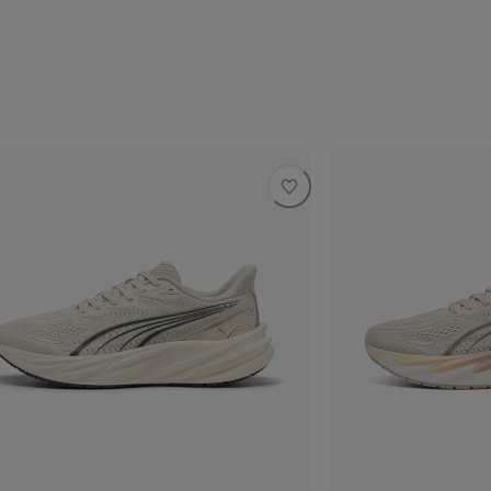
السعر الحالي ‏670 SAR‏