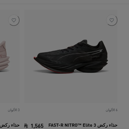
6 الألوان
3 الألوان
حذاء ركض FAST-R NITRO™ Elite 3
1
,
565