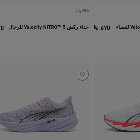
5 الألوان
حذاء ركض Velocity NITRO™ 5 للرجال
70
670
السعر الحالي ‏670 SAR‏