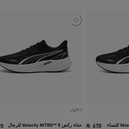
5 الألوان
حذاء ركض Velocity NITRO™ 5 للرجال
70
670