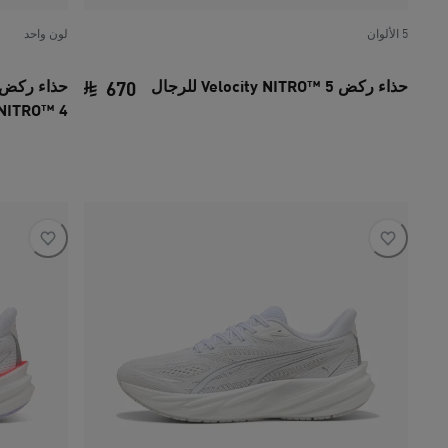
5 الألوان
لون واحد
حذاء ركض Velocity NITRO™ 5 للرجال
670
NITRO™ 4 للرجال
السعر الحالي ‏670 SAR