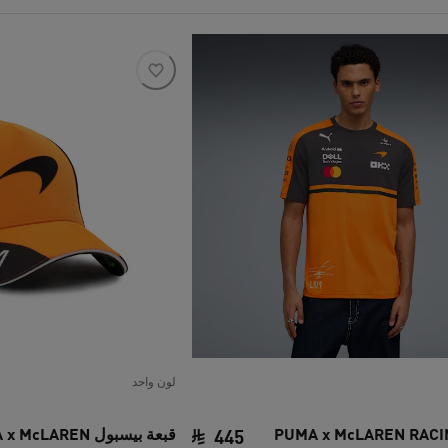
لون واحد
رت PUMA x McLAREN RACING
قبعة بيسبول cLAREN
445