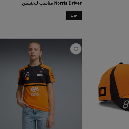
Norris Driver مناسب للجنسين
السعر الحالي ‏255 SAR‏
جديد