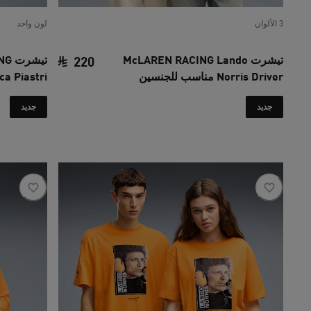
3 الألوان
لون واحد
تيشرت McLAREN RACING Lando
تيش
220
Norris Driver مناسب للجنسين
Replica Piastri
السعر الحالي ‏220 SAR
جديد
جديد