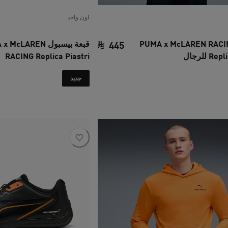
لون واحد
رت PUMA x McLAREN RACING
قبعة بيسبول cLAREN
445
 للرجال
RACING Replica Piastri
‏
السعر الحالي ‏445 SAR‏
جديد