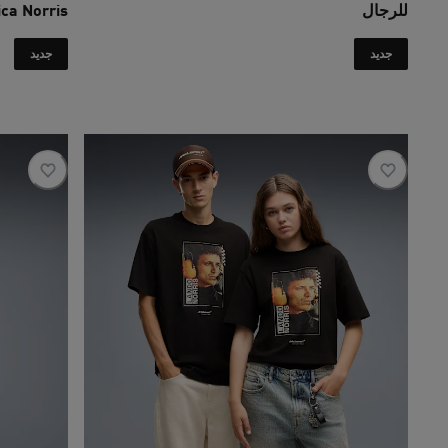
للرجال
Replica Norris
السعر الحالي ‏355 SAR
جديد
جديد