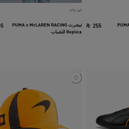
لون واحد
PUMA x M
تيشرت PUMA x McLAREN RACING
35
255
Replica للشباب
السعر الحالي ‏255 SAR‏