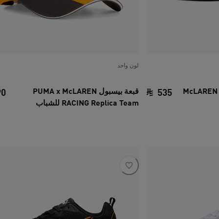
لون واحد
McLAREN RACIN
قبعة بيسبول PUMA x McLAREN
90
535
RACING Replica Team للشباب
السعر الحالي ‏535 SAR‏