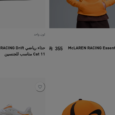
لون واحد
 McLAREN RACING Essentials
حذاء رياضي G Drift
355
Cat 11 مناسب للجنسين
‏
السعر الحالي ‏355 SAR‏