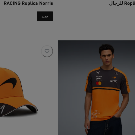
 للرجال
RACING Replica Norris
‏
السعر الحالي ‏445 SAR‏
جديد