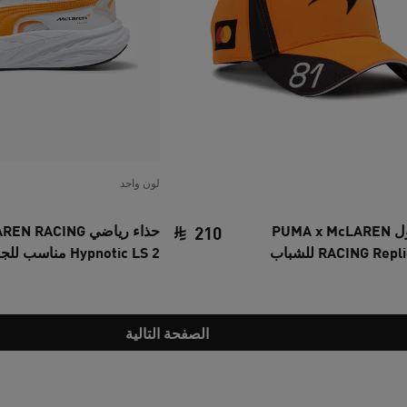
لون واحد
قبعة بيسبول PUMA x McLAREN
حذاء رياضي  RACING
210
RACING Rep للشباب
Hypnotic LS 2 مناسب للجنسين
‏
السعر الحالي ‏210 SAR‏
الصفحة التالية