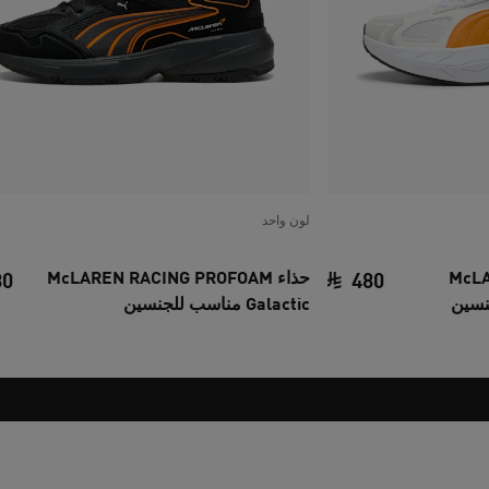
لون واحد
McLAREN
حذاء McLAREN RACING PROFOAM
80
480
Galactic مناسب للجنسين
السعر الحالي ‏480 SAR‏