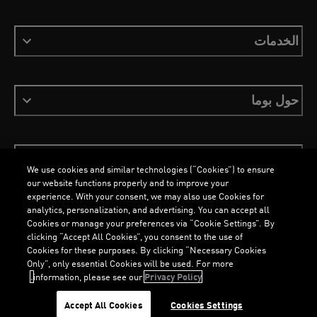
الخدمات
حول بوما
ابقَ على اطلاع
We use cookies and similar technologies (“Cookies”) to ensure
our website functions properly and to improve your
experience. With your consent, we may also use Cookies for
analytics, personalization, and advertising. You can accept all
Cookies or manage your preferences via “Cookie Settings”. By
العربية
clicking “Accept All Cookies”, you consent to the use of
Cookies for these purposes. By clicking “Necessary Cookies
Only”, only essential Cookies will be used. For more
information, please see our
Privacy Policy.
الشروط والأحكام
ملفات تعريف الارتباط
سياسة الخصوصية
Imprint
...
LOADING...
Accept All Cookies
Cookies Settings
©
جميع الحقوق محفوظة © PUMA, 2026