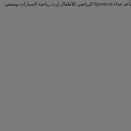
مرحبًا يا أصدقائي! تعرفوا على مجموعة PUMA x DORA THE EXPLORER، المستوحاة من أعظم مستكشفة صغيرة في العالم. يأخذ حذاء Speedcat الرياضي للأطفال إرث رياضة السيارات ويضفي