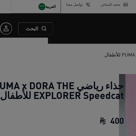
محدد المتاجر
تواصل معنا
العربية
البحث
حذاء رياضي MA x DORA THE
EXPLORER Speedcat للأطفال
400