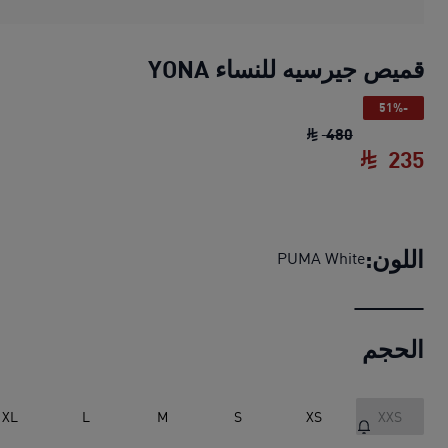
قميص جيرسيه للنساء YONA
-51%
قميص جيرسيه للنساء YONA
السعر الأصلي ‏480 SAR‏
480
235
قميص جيرسيه للنساء YONA
السعر الحالي ‏235 SAR‏
اللون:
PUMA White
الحجم
XL
L
M
S
XS
XXS