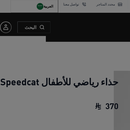
محدد المتاجر
تواصل معنا
العربية
البحث
حذاء رياضي للأطفال Speedcat
370
حذاء رياضي للأطفال Speedcat
السعر