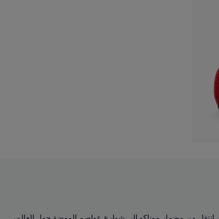
 يجسد السرعة والدقة والأداء الفائق منذ أكثر من 25 عامًا. على مدار العقود، انتقل من مضمار موناكو إلى شوارع عواصم الموضة حول العالم،