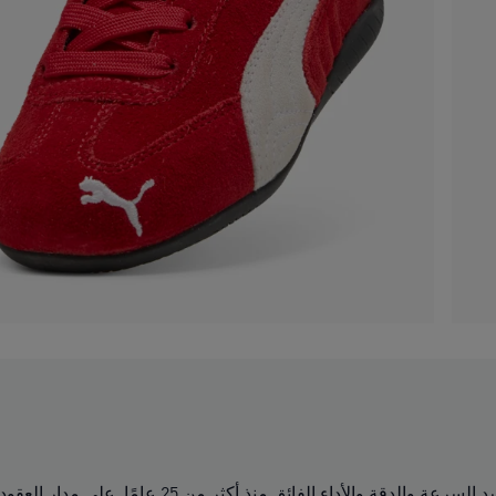
أيقونة في عالم السباقات، حذاء Speedcat من PUMA