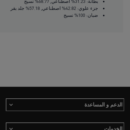
بطانة: 31.23% اصطناعي, 68.77% نسيج
جزء علوي: 42.82% اصطناعي, 57.18% جلد بقر
ضبان: 100% نسيج
الدعم و المساعدة
الخدمات