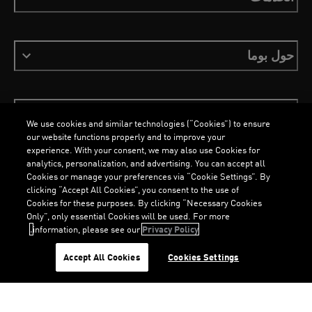
حول بوما
ابقَ على اطلاع
We use cookies and similar technologies (“Cookies”) to ensure
our website functions properly and to improve your
experience. With your consent, we may also use Cookies for
analytics, personalization, and advertising. You can accept all
Cookies or manage your preferences via “Cookie Settings”. By
العربية
clicking “Accept All Cookies”, you consent to the use of
Cookies for these purposes. By clicking “Necessary Cookies
Only”, only essential Cookies will be used. For more
information, please see our
Privacy Policy.
الشروط والأحكام
ملفات تعريف الارتباط
سياسة الخصوصية
Imprint
G
.
G
.
Accept All Cookies
Cookies Settings
©
جميع الحقوق محفوظة © PUMA, 2026
L
O
A
D
I
N
.
.