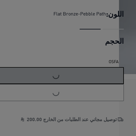
اللون:
Flat Bronze-Pebble Path
الحجم
OSFA
G
.
G
.
L
O
A
D
I
N
.
.
L
O
A
D
I
N
.
.
توصيل مجاني عند الطلبات من الخارج
00
.
200