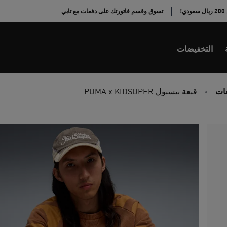
!
تسوق وقسم فاتورتك على دفعات مع تابي
التخفيضات
عات
قبعة بيسبول PUMA x KIDSUPER