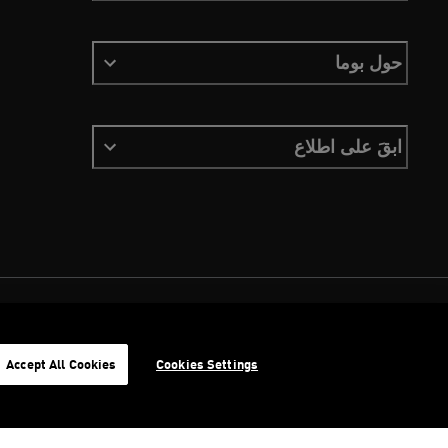
حول بوما
ابقَ على اطلاع
الشروط والأحكام
ملفات تعريف الارتباط
سياسة الخصوصية
Imprint
Accept All Cookies
Cookies Settings
©
جميع الحقوق محفوظة © PUMA, 2026