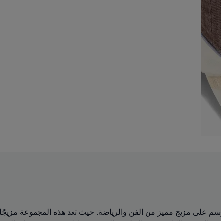
 في نتاج تعاون PUMA x KIDSUPER لهذا الموسم على مزيج مميز من الفن والرياضة. حيث تعد هذه