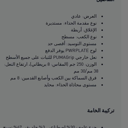
العرض: عادي
نوع مقدمة الحذاء: مستديرة
الإغلاق: أربطة
نوع الكعب: مسطح
مستوى التوسيد: أقصى حد
لوح PWRPLATE يوفر الدفع
نعل خارجي PUMAGrip للثبات على جميع الأسطح
الوزن: 250 جم (المقاس: 8 بريطاني)، ارتفاع النعل:
38 مم/30 مم
فرق السماكة بين الكعب وأصابع القدمين: 8 مم
مستوى محاذاة الحذاء: محايد
تركيبة الخامة
جزء علوي: 30% اصطناعي, 3% جلد بقر, 67% نسيج