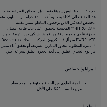
حذاء Deviate 4 ليس سريعًا فقط - بل إنه فائق السرعة. صُنع
هذا الحذاء عالي الأداء بتصميم أخف بـ 15 جرام من السابق، وهو
مخصص للعدائين الذين يرفضون التباطؤ. يتميز بتقنية
NITROFOAM™ المحسنة للحصول على عائد طاقة أفضل،
وبجزء علوي مصمم بدقة من قماش شبكي جيد التهوية، ولوح
PWRPLATE من ألياف الكربون المركبة، يمنحك حذاء Deviate
4 الميزة المطلوبة لتجاوز التمارين السريعة أو تحقيق أداء مميز
في يوم السباق. انطلق إلى أبعد الحدود. انطلق بسرعة أكبر.
المزايا والخصائص
الجزء العلوي من الحذاء مصنوع من مواد معاد
تدويرها بنسبة 20% على الأقل.
التفاصيل