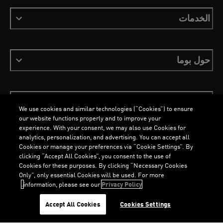
الخدمات
حول بوما
ابقَ على اطلاع
We use cookies and similar technologies (“Cookies”) to ensure
our website functions properly and to improve your
experience. With your consent, we may also use Cookies for
analytics, personalization, and advertising. You can accept all
Cookies or manage your preferences via “Cookie Settings”. By
العربية
clicking “Accept All Cookies”, you consent to the use of
Cookies for these purposes. By clicking “Necessary Cookies
Only”, only essential Cookies will be used. For more
O
A
D
I
N
G
.
.
L
.
L
.
information, please see our
Privacy Policy.
الشروط والأحكام
ملفات تعريف الارتباط
سياسة الخصوصية
Imprint
Accept All Cookies
Cookies Settings
©
جميع الحقوق محفوظة © PUMA, 2026