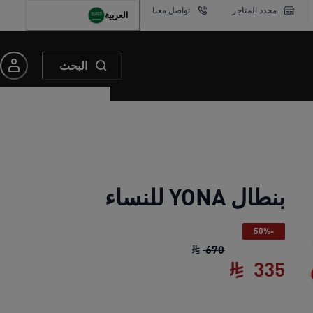
محدد المتاجر
تواصل معنا
العربية
البحث
بنطال YONA للنساء
-50%
بنطال YONA للنساء
السعر الأصلي ‏670 SAR‏
670
335
بنطال YONA للنساء
السعر الحالي ‏335 SAR‏