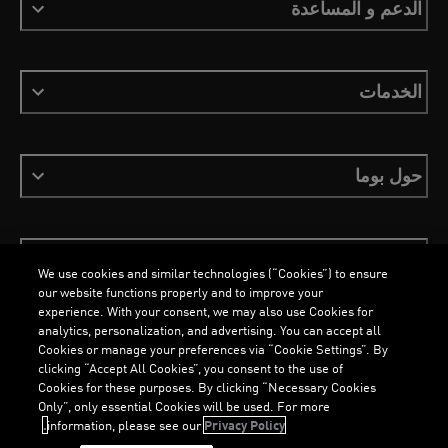
الدعم و المساعدة
الخدمات
حول بوما
ابقَ على اطلاع
We use cookies and similar technologies (“Cookies”) to ensure
our website functions properly and to improve your
experience. With your consent, we may also use Cookies for
analytics, personalization, and advertising. You can accept all
Cookies or manage your preferences via “Cookie Settings”. By
العربية
clicking “Accept All Cookies”, you consent to the use of
Cookies for these purposes. By clicking “Necessary Cookies
Only”, only essential Cookies will be used. For more
information, please see our
Privacy Policy.
الشروط والأحكام
ملفات تعريف الارتباط
سياسة الخصوصية
Imprint