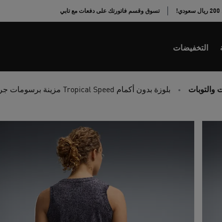
!
تسوق وقسم فاتورتك على دفعات مع تابي
التخفيضات
 والتوبات
بلوزة بدون أكمام Tropical Speed مزينة برسومات جرافيك للنساء