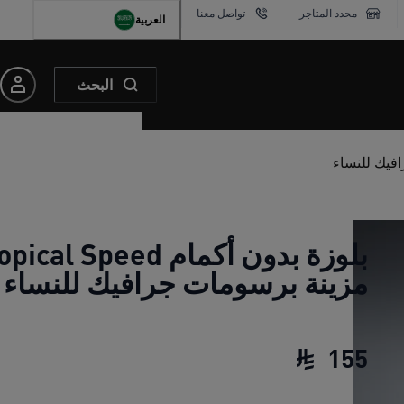
محدد المتاجر
تواصل معنا
العربية
البحث
بلوزة بدون أكمام cal Speed
مزينة برسومات جرافيك للنساء
155