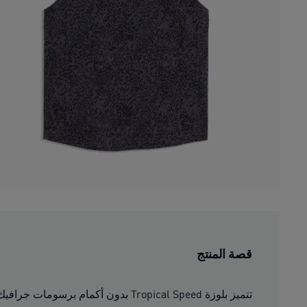
قصة المنتج
تتميز بلوزة Tropical Speed بدون أكمام برسومات جرافيك مميزة لتناسب جميع طرق التدريب التي تفضلينها. وتساعد تقنية dryCELL الممتصة للرطوبة في الحفاظ على الجفاف.