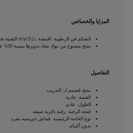
المزايا والخصائص
التحكم في الرطوبة: أقمشة dryCELL التقنية تحافظ على الجفاف والراحة وتمتص الرطوبة بعيدًا عن البشرة
منتج مصنوع من مواد معاد تدويرها بنسبة 50% على الأقل
التفاصيل
منتج مُصمم لـ: التدريب
القصة: عادية
الطول: عادي
فتحة الرقبة: رقبة دائرية ضيقة
نوع الخامة الرئيسية: قماش جيرسيه مفرد
بدون أكمام