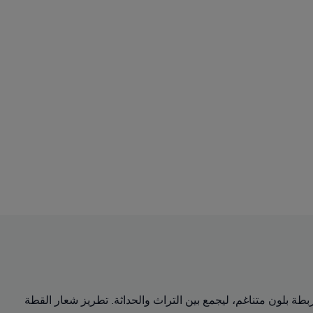
ت لوح T7 وجيوب بسحاب وحزام خصر مطاطي مع أربطة بلون متناغم، ليجمع بين التراث والحداثة. تطريز شعار القطة