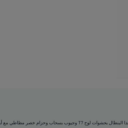
ارتق بإطلالتك مع هذا البنطال الرياضي من PUMA. يتميز هذا البنطال بحشوا