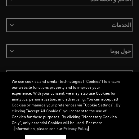
الخدمات
حول بوما
ابقَ على اطلاع
We use cookies and similar technologies (“Cookies”) to ensure
our website functions properly and to improve your
experience. With your consent, we may also use Cookies for
analytics, personalization, and advertising. You can accept all
Cookies or manage your preferences via “Cookie Settings”. By
العربية
clicking “Accept All Cookies”, you consent to the use of
Cookies for these purposes. By clicking “Necessary Cookies
Only”, only essential Cookies will be used. For more
information, please see our
Privacy Policy.
الشروط والأحكام
ملفات تعريف الارتباط
سياسة الخصوصية
Imprint