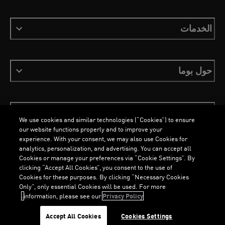
الخدمات
حول بوما
ابقَ على اطلاع
We use cookies and similar technologies (“Cookies”) to ensure
our website functions properly and to improve your
experience. With your consent, we may also use Cookies for
analytics, personalization, and advertising. You can accept all
Cookies or manage your preferences via “Cookie Settings”. By
العربية
clicking “Accept All Cookies”, you consent to the use of
Cookies for these purposes. By clicking “Necessary Cookies
Only”, only essential Cookies will be used. For more
information, please see our
Privacy Policy.
الشروط والأحكام
ملفات تعريف الارتباط
سياسة الخصوصية
Imprint
...
LOADING...
Accept All Cookies
Cookies Settings
©
جميع الحقوق محفوظة © PUMA, 2026