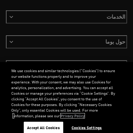
الخدمات
حول بوما
ابقَ على اطلاع
We use cookies and similar technologies (“Cookies”) to ensure
our website functions properly and to improve your
experience. With your consent, we may also use Cookies for
analytics, personalization, and advertising. You can accept all
Cookies or manage your preferences via “Cookie Settings”. By
العربية
clicking “Accept All Cookies”, you consent to the use of
Cookies for these purposes. By clicking “Necessary Cookies
Only”, only essential Cookies will be used. For more
information, please see our
Privacy Policy.
الشروط والأحكام
ملفات تعريف الارتباط
سياسة الخصوصية
Imprint
G
.
G
.
Accept All Cookies
Cookies Settings
©
جميع الحقوق محفوظة © PUMA, 2026