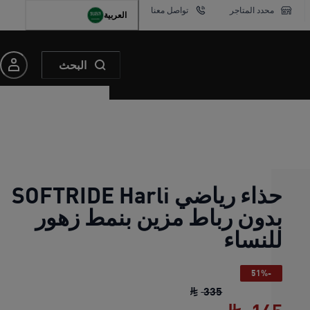
محدد المتاجر
تواصل معنا
العربية
البحث
حذاء رياضي SOFTRIDE Harli
بدون رباط مزين بنمط زهور
للنساء
-51%
حذاء رياضي SOFTRIDE Harli بدون رباط مزين بنمط زهور للنساء
335