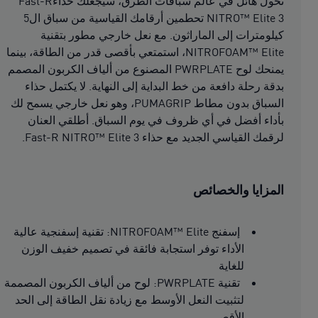
تحول هائل في عالم سباقات الطرق، سيجعلك حذاءFast-R
NITRO™ Elite 3 تحطمين أرقامك القياسية من سباق ال5
كيلومترات إلى الماراثون. مع نعل خارجي مطور بتقنية
NITROFOAM™ Elite، استمتعي بأقصى قدر من الطاقة، بينما
يمنحك لوح PWRPLATE المصنوع من ألياف الكربون المصمم
بدقة رحلة دافعة من خط البداية إلى النهاية. لا يكتمل حذاء
السباق بدون مطاط PUMAGRIP، وهو نعل خارجي يسمح لك
بأداء أفضل في أي ظروف في يوم السباق. أطلقي العنان
لرقمك القياسي الجديد مع حذاء Fast-R NITRO™ Elite 3.
المزايا والخصائص
إسفنج NITROFOAM™ Elite: تقنية إسفنجية عالية
الأداء توفر استجابة فائقة في تصميم خفيف الوزن
للغاية
تقنية PWRPLATE: لوح من ألياف الكربون المصممة
لتثبيت النعل الأوسط مع زيادة نقل الطاقة إلى الحد
الأقصى