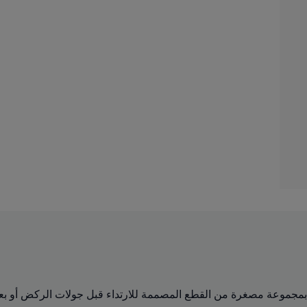
Run Culture Co معداتك الرياضية بمجموعة مصغرة من القطع المصممة للارتداء قبل جو