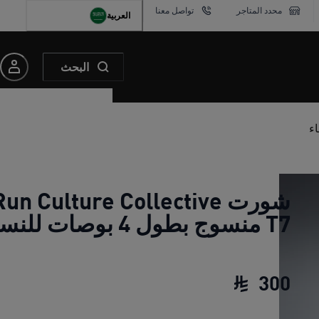
محدد المتاجر
تواصل معنا
العربية
البحث
شورت un Culture Collective
T7 منسوج بطول 4 بوصات للنساء
300