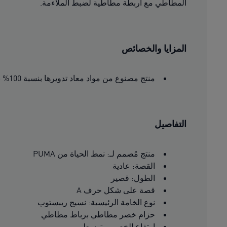
المطاطي مع أربطة مطاطية لضبط الملاءمة.
المزايا والخصائص
منتج مصنوع من مواد معاد تدويرها بنسبة 100% باستثناء الحواف والزخارف
التفاصيل
منتج مُصمم لـ: نمط الحياة من PUMA
القصة: عادية
الطول: قصير
قصة على شكل حرف A
نوع الخامة الرئيسية: نسيج ريبستوب
حزام خصر مطاطي برباط مطاطي
ارتفاع الخصر: متوسط