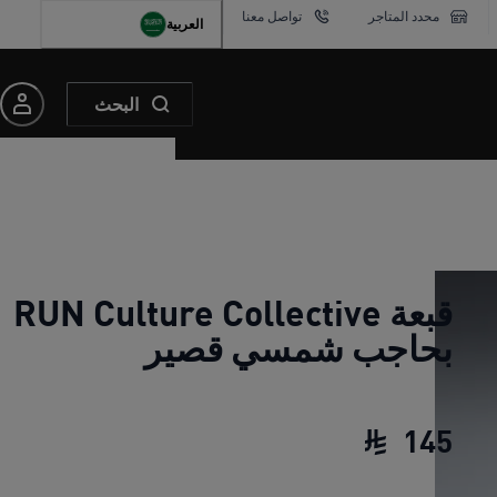
محدد المتاجر
تواصل معنا
العربية
البحث
قبعة RUN Culture Collective
بحاجب شمسي قصير
145