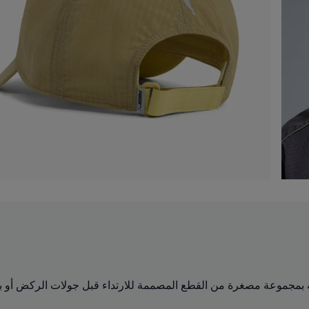
Run Culture Co معداتكم الرياضية بمجموعة مصغرة من القطع المصممة للارتداء قبل ج