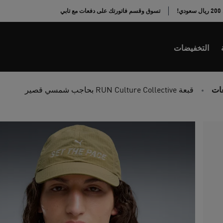
!
تسوق وقسم فاتورتك على دفعات مع تابي
التخفيضات
عات
قبعة RUN Culture Collective بحاجب شمسي قصير