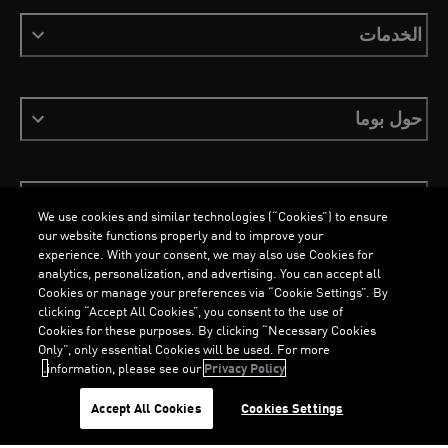
الخدمات
حول بوما
ابقَ على اطلاع
We use cookies and similar technologies (“Cookies”) to ensure
our website functions properly and to improve your
experience. With your consent, we may also use Cookies for
analytics, personalization, and advertising. You can accept all
Cookies or manage your preferences via “Cookie Settings”. By
العربية
clicking “Accept All Cookies”, you consent to the use of
Cookies for these purposes. By clicking “Necessary Cookies
Only”, only essential Cookies will be used. For more
information, please see our
Privacy Policy.
الشروط والأحكام
ملفات تعريف الارتباط
سياسة الخصوصية
Imprint
G
.
G
.
Accept All Cookies
Cookies Settings
©
جميع الحقوق محفوظة © PUMA, 2026