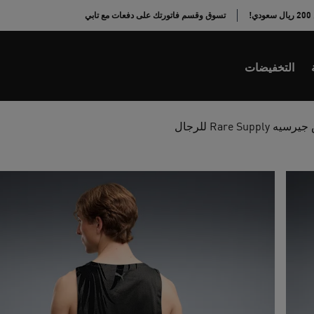
!
تسوق وقسم فاتورتك على دفعات مع تابي
التخفيضات
Rare Supply للرجال