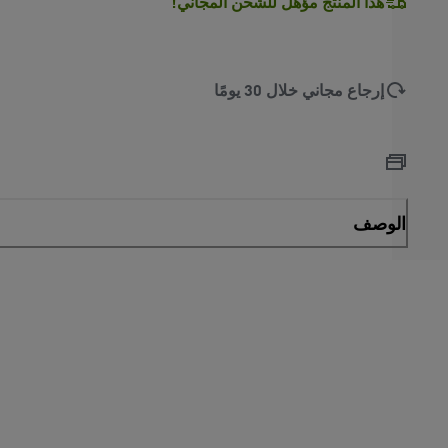
هذا المنتج مؤهل للشحن المجاني!
L
O
A
D
I
N
.
.
إرجاع مجاني خلال 30 يومًا
الوصف