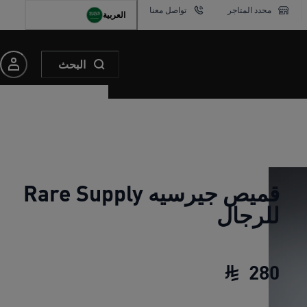
محدد المتاجر
تواصل معنا
العربية
البحث
قميص جيرسيه Rare Supply
للرجال
280