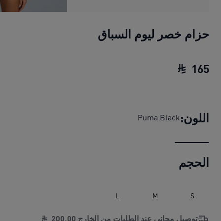
حزام خصر ليوم السباق
165
حزام خصر ليوم السباق
السعر الحالي ‏165 SAR‏
اللون:
Puma Black
الحجم
L
M
S
توصيل مجاني عند الطلبات من الخارج
00
.
200