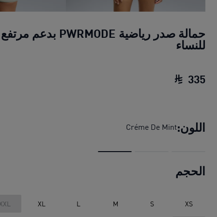
حمالة صدر رياضية PWRMODE بدعم مرتفع
للنساء
335
حمالة صدر رياضية PWRMODE بدعم مرتفع للنساء
اللون:
Créme De Mint
الحجم
XXL
XL
L
M
S
XS