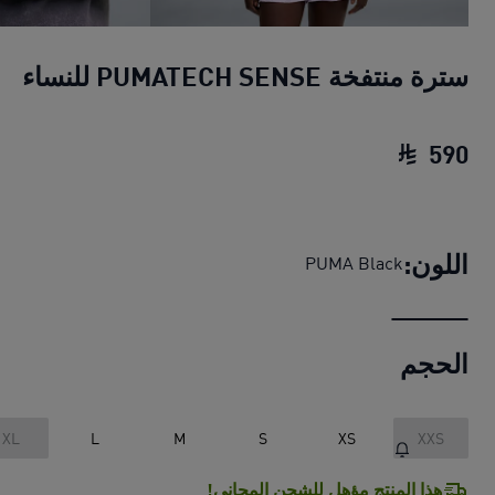
سترة منتفخة PUMATECH SENSE للنساء
590
سترة منتفخة PUMATECH SENSE للنساء
السعر
اللون:
PUMA Black
الحجم
XL
L
M
S
XS
XXS
هذا المنتج مؤهل للشحن المجاني!