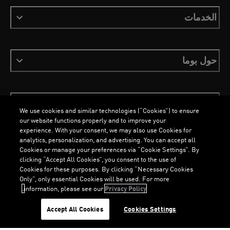
الخدمات
حول بوما
ابقَ على اطلاع
We use cookies and similar technologies (“Cookies”) to ensure
our website functions properly and to improve your
experience. With your consent, we may also use Cookies for
analytics, personalization, and advertising. You can accept all
Cookies or manage your preferences via “Cookie Settings”. By
العربية
clicking “Accept All Cookies”, you consent to the use of
Cookies for these purposes. By clicking “Necessary Cookies
Only”, only essential Cookies will be used. For more
information, please see our
Privacy Policy.
الشروط والأحكام
ملفات تعريف الارتباط
سياسة الخصوصية
Imprint
G
.
G
.
Accept All Cookies
Cookies Settings
©
جميع الحقوق محفوظة © PUMA, 2026