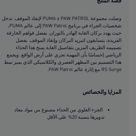
قصة المنتج
وصلت مجموعة PUMA x PAW PATROL لإنقاذ الموقف. تدخل
شخصيات الجراء في برنامج PAW Patrol إلى عالم PUMA،
حيث يهدد بركان الغابة الهادر بالثوران. بفضل قواهم الخارقة
الفريدة، يتسابقون لتبريد البركان وإنقاذ الموقف. بفضل
تصميمه الظريف المزين بتفاصيل الغابة يمنح هذا الحذاء
الرياضي إحساسًا بأن المهمة تجري على أرض الواقع. ويجمع
هذا التصميم بين المظهر العصري والكلاسيكي الذي يميز نمط
RS Surge مع إثارة عالم PAW Patrol.
المزايا والخصائص
الجزء العلوي من الحذاء مصنوع من مواد معاد
تدويرها بنسبة 20% على الأقل