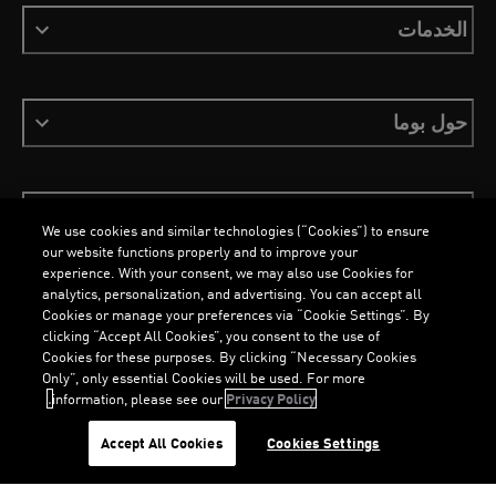
الخدمات
حول بوما
ابقَ على اطلاع
We use cookies and similar technologies (“Cookies”) to ensure
our website functions properly and to improve your
experience. With your consent, we may also use Cookies for
analytics, personalization, and advertising. You can accept all
Cookies or manage your preferences via “Cookie Settings”. By
العربية
clicking “Accept All Cookies”, you consent to the use of
Cookies for these purposes. By clicking “Necessary Cookies
Only”, only essential Cookies will be used. For more
information, please see our
Privacy Policy.
الشروط والأحكام
ملفات تعريف الارتباط
سياسة الخصوصية
Imprint
G
.
G
...
Accept All Cookies
Cookies Settings
©
جميع الحقوق محفوظة © PUMA, 2026
L
O
A
DI
N