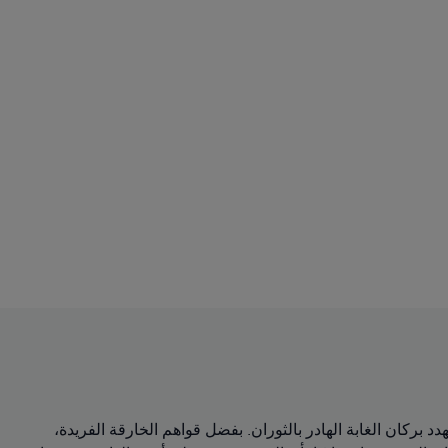
PUMA x PAW لإنقاذ الموقف. تدخل شخصيات الجراء في برنامج PAW Patrol إلى عالم PUMA، حيث يهدد بركان الغابة الهادر بالثوران. بفضل قواهم الخارقة الفريدة،