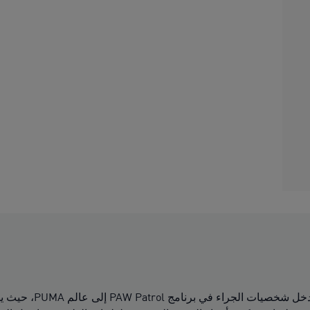
وصلت مجموعة  PATROL