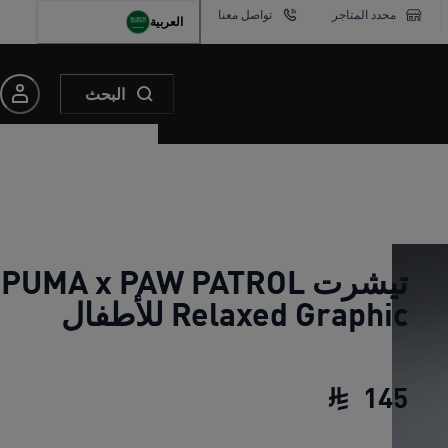
محدد المتاجر
تواصل معنا
العربية
البحث
تيشرت PUMA x PAW PATROL
Relaxed Graphic للأطفال
145