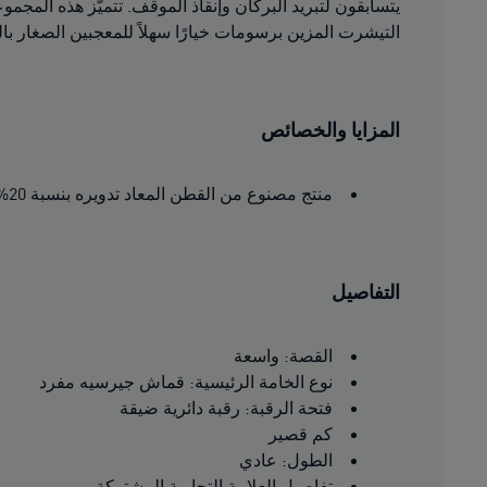
يتسابقون لتبريد البركان وإنقاذ الموقف. تتميّز هذه المج
التيشرت المزين برسومات خيارًا سهلاً للمعجبين الصغار بالب
المزايا والخصائص
منتج مصنوع من القطن المعاد تدويره بنسبة 20% على الأقل
التفاصيل
القصة: واسعة
نوع الخامة الرئيسية: قماش جيرسيه مفرد
فتحة الرقبة: رقبة دائرية ضيقة
كم قصير
الطول: عادي
تفاصيل العلامة التجارية المشتركة