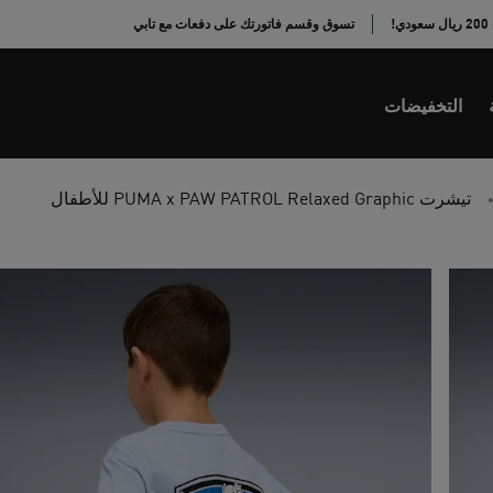
!
تسوق وقسم فاتورتك على دفعات مع تابي
التخفيضات
تيشرت PUMA x PAW PATROL Relaxed Graphic للأطفال