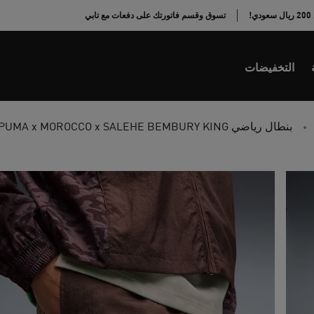
!
تسوق وقسم فاتورتك على دفعات مع تابي
التخفيضات
بنطال رياضي PUMA x MOROCCO x SALEHE BEMBURY KING للرجال