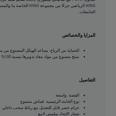
KING الرياضي جزءًا م
الجامعات.
المزايا والخصائص
الحماية من الرياح: يساعد الهيكل المصنوع من مادة windCELL التقنية على الحماية من الظروف الجوية العاصفة والحفاظ على الدفء
منتج مصنوع من مواد معاد تدويرها بنسبة 100% باستثناء الحواف والزخارف
التفاصيل
القصة: واسعة
نوع الخامة الرئيسية: قماش منسوج
حزام خصر قابل للتعديل مع رباط سحب داخلي
شعار الاتحاد بملمس لامع