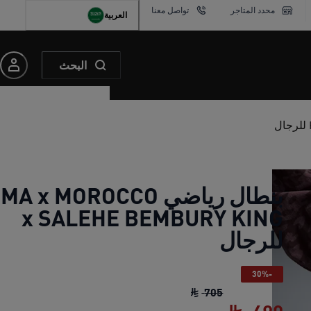
محدد المتاجر
تواصل معنا
العربية
البحث
بنطال رياضي A x MOROCCO
x SALEHE BEMBURY KING
للرجال
-30%
بنطال رياضي PUMA x MOROCCO x SALEHE BEMBURY KING للرجال
705