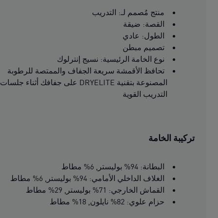
منتج مُصمم لـ: التدريب
القصة: ضيقة
الطول: عادي
تصميم مبطن
نوع الخامة الرئيسية: نسيج إنترلوك
تحافظ الأقمشة سريعة الجفاف والممتصة للرطوبة
المصنوعة بتقنية DRYELITE على جفافك أثناء جلسات
التدريب القوية
تركيبة الخامة
البطانة: 94% بوليستر, 6% مطاط
الغلاف الداخلي الأمامي: 94% بوليستر, 6% مطاط
القماش الخارجي: 71% بوليستر, 29% مطاط
حزام علوي: 82% نايلون, 18% مطاط