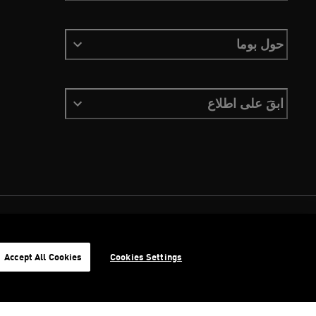
حول بوما
ابقَ على اطلاع
الشروط والأحكام
ملفات تعريف الارتباط
سياسة الخصوصية
Imprint
Accept All Cookies
Cookies Settings
©
جميع الحقوق محفوظة © PUMA, 2026