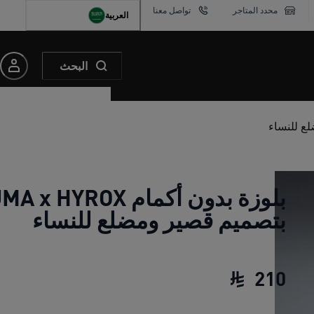
محدد المتاجر
تواصل معنا
العربية
البحث
بلوزة بدون أكمام x HYROX
بتصميم قصير ومضلع للنساء
210