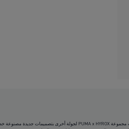
يتطلب سباق اللياقة البدنية الأقوى أفضل التجهيزات. عادت مجموعة YROX