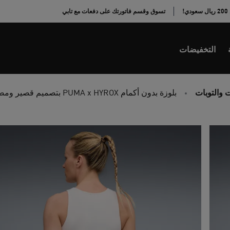
!
تسوق وقسم فاتورتك على دفعات مع تابي
التخفيضات
 والتوبات
بلوزة بدون أكمام PUMA x HYROX بتصميم قصير ومضلع للنساء