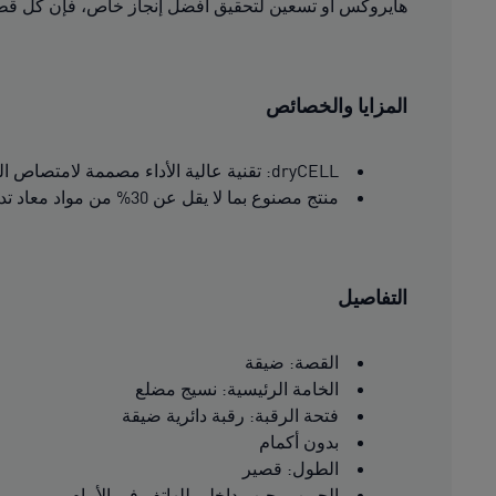
هايروكس أو تسعين لتحقيق أفضل إنجاز خاص، فإن كل قطع
المزايا والخصائص
dryCELL: تقنية عالية الأداء مصممة لامتصاص الرطوبة والحفاظ على جفاف الجسم وجعله خاليًا من العرق خلال التمرين
منتج مصنوع بما لا يقل عن 30% من مواد معاد تدويرها.
التفاصيل
القصة: ضيقة
الخامة الرئيسية: نسيج مضلع
فتحة الرقبة: رقبة دائرية ضيقة
بدون أكمام
الطول: قصير
الجيوب: جيب داخلي للهاتف في الأمام