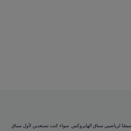
PUMA x H لجولة أخرى بتصميمات جديدة مصنوعة خصيصًا لرياضيي سباق الهايروكس. سواء كنت تستعدين لأول سباق