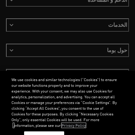
الخدمات
حول بوما
ابقَ على اطلاع
We use cookies and similar technologies (“Cookies”) to ensure
our website functions properly and to improve your
experience. With your consent, we may also use Cookies for
analytics, personalization, and advertising. You can accept all
Cookies or manage your preferences via “Cookie Settings”. By
العربية
clicking “Accept All Cookies”, you consent to the use of
Cookies for these purposes. By clicking “Necessary Cookies
Only”, only essential Cookies will be used. For more
information, please see our
Privacy Policy.
الشروط والأحكام
ملفات تعريف الارتباط
سياسة الخصوصية
Imprint