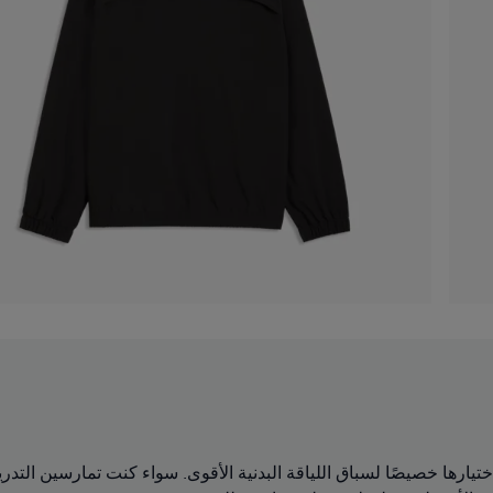
مات عالية الأداء تم اختيارها خصيصًا لسباق اللياقة البدنية الأقوى. سواء كنت تما