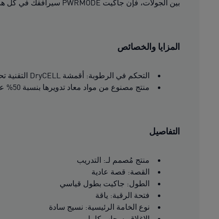
بين الجولات، فإن جاكيت PWRMODE سيرافقك في كل هذه الأنشطة. خطوط بسيطة. مناسب للتدريب.
المزايا والخصائص
التحكم في الرطوبة: أقمشة DryCELL التقنية تحافظ على الجفاف والراحة وتمتص الرطوبة بعيدًا عن البشرة
منتج مصنوع من مواد معاد تدويرها بنسبة 50% على الأقل
التفاصيل
منتج مُصمم لـ: التدريب
القصة: قصة عادية
الطول: جاكيت بطول قياسي
فتحة الرقبة: ياقة
نوع الخامة الرئيسية: نسيج سادة
الإغلاق: سحاب كامل