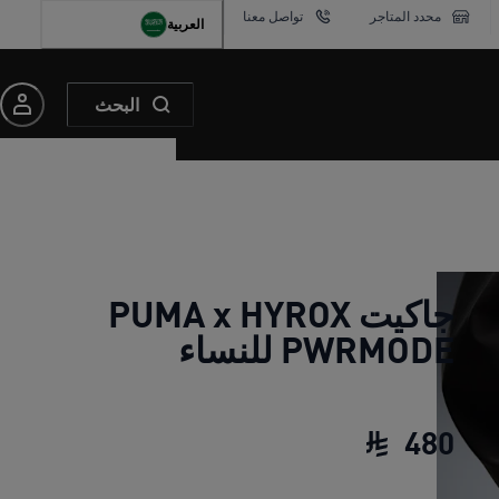
محدد المتاجر
تواصل معنا
العربية
البحث
جاكيت PUMA x HYROX
PWRMODE للنساء
480