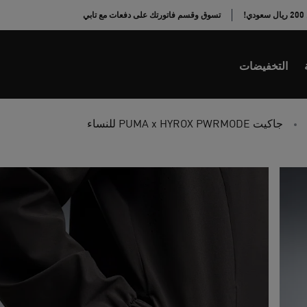
!
تسوق وقسم فاتورتك على دفعات مع تابي
التخفيضات
جاكيت PUMA x HYROX PWRMODE للنساء