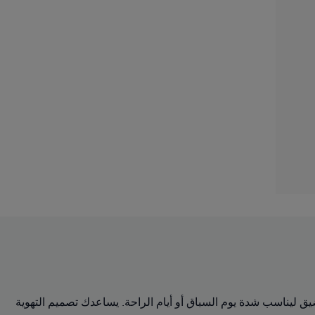
 البنطال الضيق ليناسب شدة يوم السباق أو أيام الراحة. يساعدك تصميم التهوية