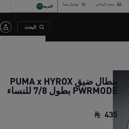
محدد المتاجر
تواصل معنا
العربية
البحث
بنطال ضيق PUMA x HYROX
PWRMODE بطول 7/8 للنساء
435