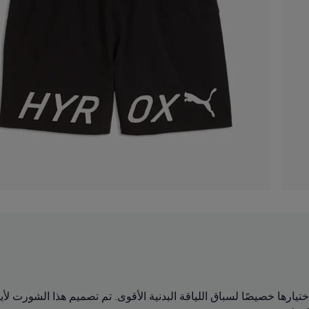
مات عالية الأداء تم اختيارها خصيصًا لسباق اللياقة البدنية الأقوى. تم تصميم ه