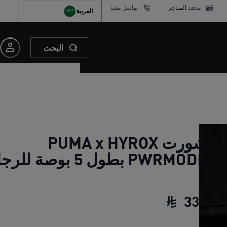
محدد المتاجر
تواصل معنا
العربية
البحث
شورت PUMA x HYROX
PWRMODE بطول 5 بوصة للرجال
335