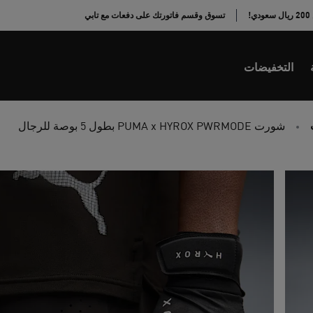
!
تسوق وقسم فاتورتك على دفعات مع تابي
التخفيضات
شورت PUMA x HYROX PWRMODE بطول 5 بوصة للرجال