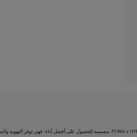
أطلق العنان لإمكاناتك مع هذه البلوزة بدون أكمام من PUMA x HYROX. مصممة للحصول على أ