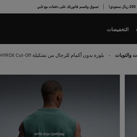
!
تسوق وقسم فاتورتك على دفعات مع تابي
التخفيضات
 والتوبات
بلوزة بدون أكمام للرجال من تشكيلة PUMA x HYROX Cut-Off