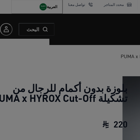
محدد المتاجر
تواصل معنا
العربية
البحث
بلوزة بدون أكمام للرجال من
تشكيلة PUMA x HYROX Cut-Off
220