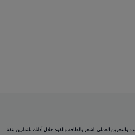
فضل أداء، فهي توفر التهوية والتمدد والتخزين العملي. اشعر بالطاقة والقوة خلال أدائك للتمارين بثقة