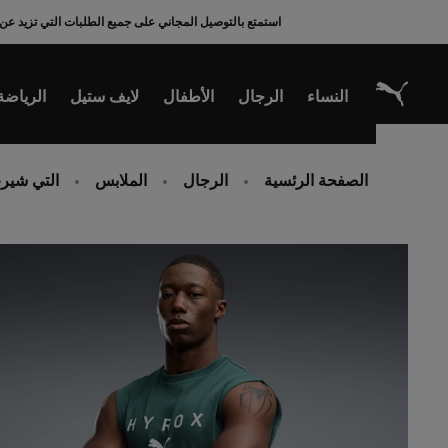
Ski
استمتع بالتوصيل المجاني على جميع الطلبات التي تزيد عن 200 ريال سعودي
t
Conten
النساء
الرجال
الأطفال
لايف ستيل
الرياضة
الصفحة الرئسية
الرجال
الملابس
التي شيرت