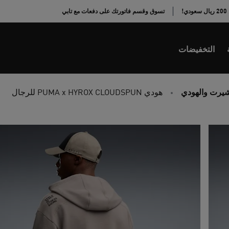
!
تسوق وقسم فاتورتك على دفعات مع تابي
التخفيضات
يرت والهودي
هودي PUMA x HYROX CLOUDSPUN للرجال