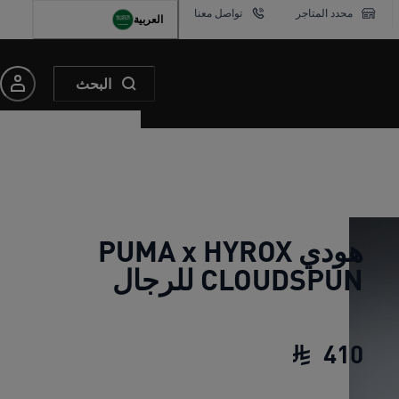
محدد المتاجر
تواصل معنا
العربية
البحث
هودي PUMA x HYROX
CLOUDSPUN للرجال
410