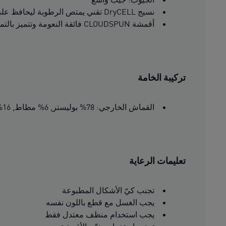
نسيج DryCELL تقني يمتص الرطوبة ليحافظ على الجفاف
أقمشة CLOUDSPUN فائقة النعومة وتتميز بالتمدد في 4 اتجاهات لحرية الحركة
تركيبة الخامة
القماش الخارجي: 78% بوليستر, 6% مطاط, 16% ليوثيل
تعليمات الرعاية
تجنب كيّ الأشكال المطبوعة
يجب الغسل مع قطع باللون نفسه
يجب استخدام منظف معتدل فقط