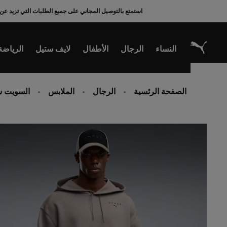
Ski
استمتع بالتوصيل المجاني على جميع الطلبات التي تزيد عن 200 ريال سعودي
t
Conten
النساء
الرجال
الأطفال
لايف ستيل
الرياضة
الصفحة الرئسية
الرجال
الملابس
السويت ش