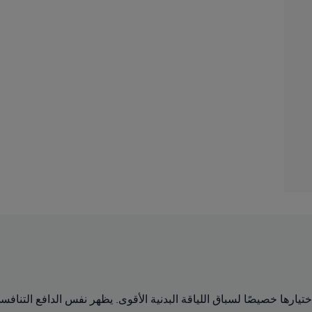
مات عالية الأداء تم اختيارها خصيصًا لسباق اللياقة البدنية الأقوى. يظهر نفس ال