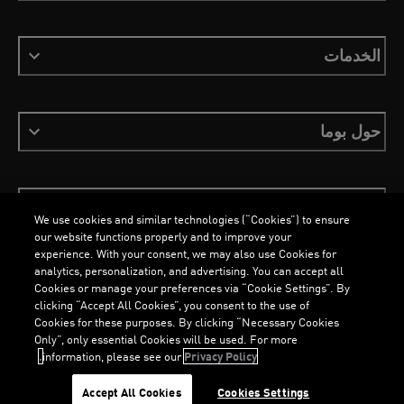
الخدمات
حول بوما
ابقَ على اطلاع
We use cookies and similar technologies (“Cookies”) to ensure
our website functions properly and to improve your
experience. With your consent, we may also use Cookies for
analytics, personalization, and advertising. You can accept all
Cookies or manage your preferences via “Cookie Settings”. By
العربية
clicking “Accept All Cookies”, you consent to the use of
Cookies for these purposes. By clicking “Necessary Cookies
Only”, only essential Cookies will be used. For more
information, please see our
Privacy Policy.
الشروط والأحكام
ملفات تعريف الارتباط
سياسة الخصوصية
Imprint
...
LOADING...
Accept All Cookies
Cookies Settings
©
جميع الحقوق محفوظة © PUMA, 2026