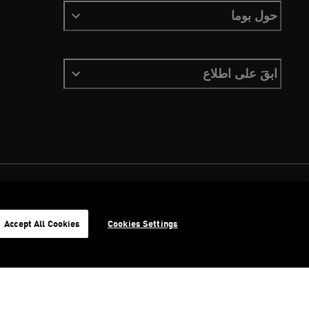
حول بوما
ابقَ على اطلاع
الشروط والأحكام
ملفات تعريف الارتباط
سياسة الخصوصية
Imprint
Accept All Cookies
Cookies Settings
©
جميع الحقوق محفوظة © PUMA, 2026