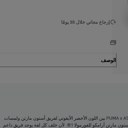
إرجاع مجاني خلال 30 يومًا
الوصف
لماذا تكتفون بمشاهدة السباق عندما يمكنكم أن تكونوا جزءًا منه؟ تجمع مجموعة PUMA x ASTON MARTIN ARAMCO F1® TEAM Replica بين اللون الأخضر الأيقوني لفريق أستون مارتن ولمسات
باللون الليموني، مما يضفي طاقة يوم السباق على الملابس اليومية. هذه القبعة هي نسخة طبق الأصل من تلك التي يرتديها فريق أستون مارتن أرامكو للفورمولا 1®. لأن خلف كل لفة يوجد فريق داعم