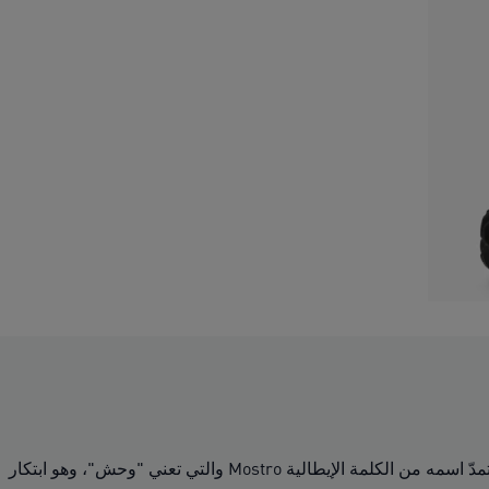
Mostro ليس حذاءً لأي شخص... بل كان على مدار أكثر من عقدين حذاءً مميزًا للذين يكسرون القواعد ويخرجون عن المألوف. استمدّ اسمه من الكلمة الإيطالية Mostro والتي تعني "وحش"، وهو ابتكار