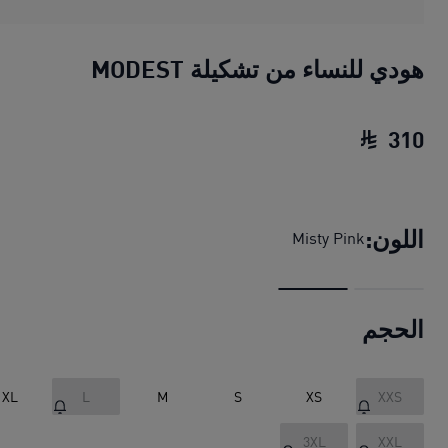
هودي للنساء من تشكيلة MODEST
310
هودي للنساء من تشكيلة MODEST
السعر الحالي ‏10
اللون:
Misty Pink
الحجم
XL
L
M
S
XS
XXS
3XL
XXL