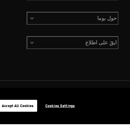
حول بوما
ابقَ على اطلاع
الشروط والأحكام
ملفات تعريف الارتباط
سياسة الخصوصية
Imprint
Accept All Cookies
Cookies Settings
©
جميع الحقوق محفوظة © PUMA, 2026