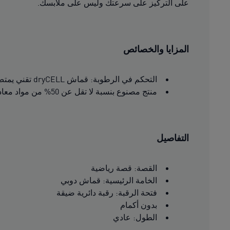
على التركيز على سرعتك وليس على ملابسك.
المزايا والخصائص
التحكم في الرطوبة: قماش dryCELL تقني يمتص الرطوبة بعيدًا عن البشرة للحفاظ على الراحة والانتعاش
منتج مصنوع بنسبة لا تقل عن 50% من مواد معاد تدويرها.
التفاصيل
القصة: قصة رياضية
الخامة الرئيسية: قماش دوبي
فتحة الرقبة: رقبة دائرية ضيقة
بدون أكمام
الطول: عادي