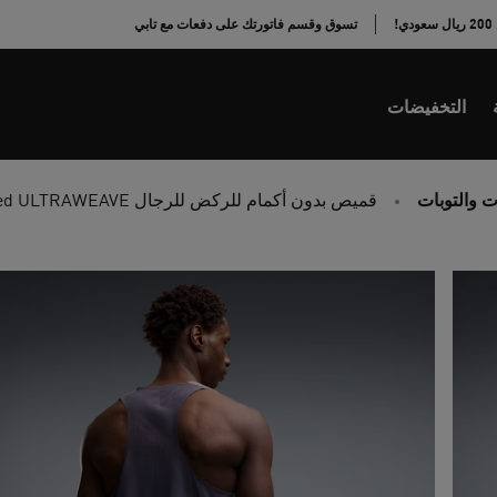
!
تسوق وقسم فاتورتك على دفعات مع تابي
التخفيضات
 والتوبات
قميص بدون أكمام للركض للرجال Lightspeed ULTRAWEAVE مزين برسومات