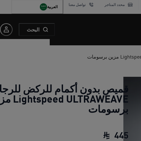
محدد المتاجر
تواصل معنا
العربية
البحث
قميص بدون أكمام للركض للرجا
peed ULTRAWEAVE
برسومات
445