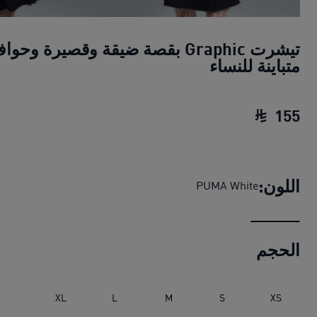
تيشرت Graphic بقصة ضيقة وقصيرة وحو
متباينة للنساء
155
تيشرت Graphic بقصة ضيقة وقصيرة وحواف متباينة للنساء
اللون:
PUMA White
الحجم
XL
L
M
S
XS