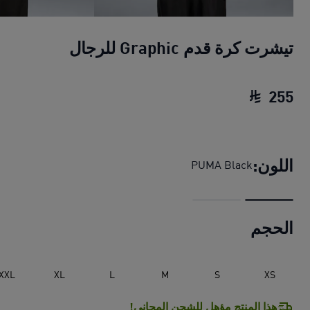
تيشرت كرة قدم Graphic للرجال
255
تيشرت كرة قدم Graphic للرجال
السعر الحالي ‏255 R
اللون:
PUMA Black
الحجم
XXL
XL
L
M
S
XS
هذا المنتج مؤهل للشحن المجاني!