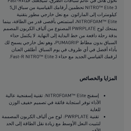
تحول هائل في عالم سباقات الطرق، سيجعلك حذاءFast-R
NITRO™ Elite 3 تحطمين أرقامك القياسية من سباق ال5
كيلومترات إلى الماراثون. مع نعل خارجي مطور بتقنية
NITROFOAM™ Elite، استمتعي بأقصى قدر من الطاقة، بينما
يمنحك لوح PWRPLATE المصنوع من ألياف الكربون المصمم
بدقة رحلة دافعة من خط البداية إلى النهاية. لا يكتمل حذاء
السباق بدون مطاط PUMAGRIP، وهو نعل خارجي يسمح لك
بأداء أفضل في أي ظروف في يوم السباق. أطلقي العنان
لرقمك القياسي الجديد مع حذاء Fast-R NITRO™ Elite 3.
المزايا والخصائص
إسفنج NITROFOAM™ Elite: تقنية إسفنجية عالية
الأداء توفر استجابة فائقة في تصميم خفيف الوزن
للغاية
تقنية PWRPLATE: لوح من ألياف الكربون المصممة
لتثبيت النعل الأوسط مع زيادة نقل الطاقة إلى الحد
الأقصى