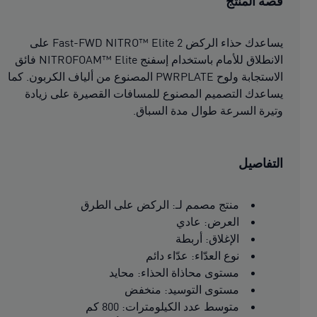
قصة المنتج
يساعدك حذاء الركض Fast-FWD NITRO™ Elite 2 على
الانطلاق للأمام باستخدام إسفنج NITROFOAM™ Elite فائق
الاستجابة ولوح PWRPLATE المصنوع من ألياف الكربون. كما
يساعدك التصميم المصنوع للمسافات القصيرة على زيادة
وتيرة السرعة طوال مدة السباق.
التفاصيل
منتج مصمم لـ: الركض على الطرق
العرض: عادي
الإغلاق: أربطة
نوع العدّاء: عدّاء دائم
مستوى محاذاة الحذاء: محايد
مستوى التوسيد: منخفض
متوسط عدد الكيلومترات: 800 كم