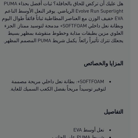
هل عليك أن تركض للحاق بالحافلة؟ ثبات أفضل بحذاء PUMA
Evolve Run Superlight الرياضي. يوفر النعل الأوسط الناعم
EVA خفيف الوزن مع العناصر المطاطية ثباتاً فائقاً طوال اليوم
وبطانة نعل داخلي SOFTFOAM+ مدمجة لتوسيد ممتاز. الجزء
العلوي مزين بطبقات مذابة وخطوط منقوشة بمظهر بسيط
يجعلك تترك تأثيراً رائعاً. يكمل شريط PUMA المصمم المظهر.
المزايا والخصائص
SOFTFOAM+: بطانة نعل داخلي مريحة مصممة
لتوفير توسيداً مريحاً بفضل الكعب السميك للغاية.
التفاصيل
نعل أوسط EVA
شريط PUMA على الجانب