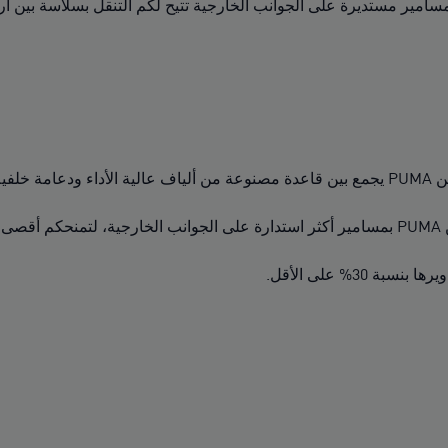
ة مسامير مستديرة على الجوانب الخارجية تتيح لكم التنقل بسلاسة بي
التسارع: تصميم نعل خارجي SPEEDSYSTEM من PUMA يجمع بين قاعدة مصنوعة من ألياف 
الثبات: تم إكمال مسامير FastTrax الحصرية من PUMA بمسامير أكثر استدارة على الجوا
30% على الأقل.