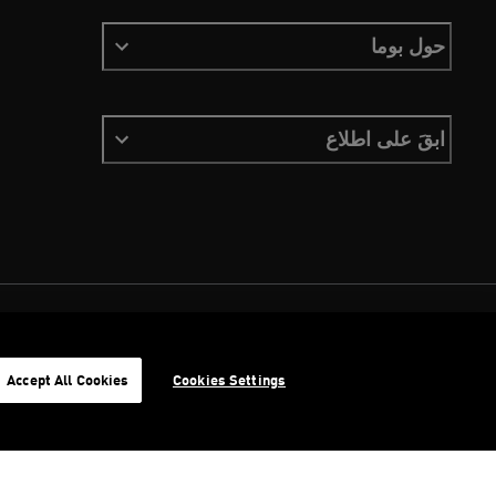
حول بوما
ابقَ على اطلاع
الشروط والأحكام
ملفات تعريف الارتباط
سياسة الخصوصية
Imprint
Accept All Cookies
Cookies Settings
©
جميع الحقوق محفوظة © PUMA, 2026