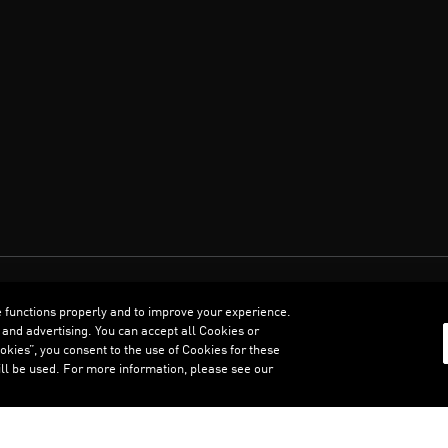
العربية
e functions properly and to improve your experience.
 and advertising. You can accept all Cookies or
kies”, you consent to the use of Cookies for these
ll be used. For more information, please see our