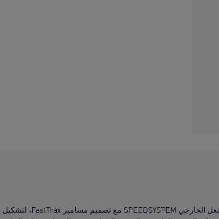
انطلقوا بأقصى سرعة مع حذاء ULTRA 6 الذي يتميز بجزء علوي شبكي محدّث ومصمم بدقة هندسية لراحة وأداء فائقين. يجتمع النعل الخارجي SPEEDSYSTEM مع تصميم مسامير FastTrax، لتشكيل