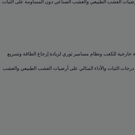
ن أرضيات العشب الطبيعي والعشب الصناعي دون المساومة على الثبات.
عالية الأداء ودعامة خلفية خارجية للكعب ونظام مسامير ثوري لزيادة إرجاع الطاقة وتسريع
نب الخارجية، لتمنحكم أقصى درجات الثبات والأداء المثالي على أرضيات العشب الطبيعي والعشب