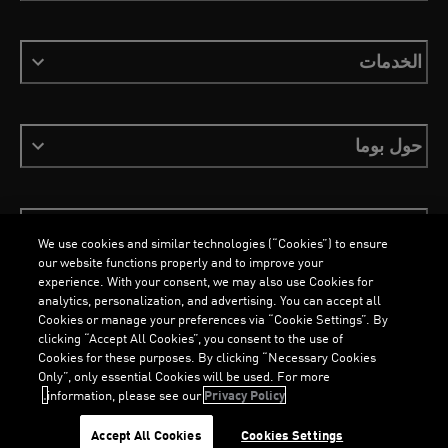
الخدمات
حول بوما
ابقَ على اطلاع
We use cookies and similar technologies (“Cookies”) to ensure
our website functions properly and to improve your
experience. With your consent, we may also use Cookies for
analytics, personalization, and advertising. You can accept all
Cookies or manage your preferences via “Cookie Settings”. By
العربية
clicking “Accept All Cookies”, you consent to the use of
Cookies for these purposes. By clicking “Necessary Cookies
Only”, only essential Cookies will be used. For more
information, please see our
Privacy Policy.
الشروط والأحكام
ملفات تعريف الارتباط
سياسة الخصوصية
Imprint
Accept All Cookies
Cookies Settings
©
جميع الحقوق محفوظة © PUMA, 2026