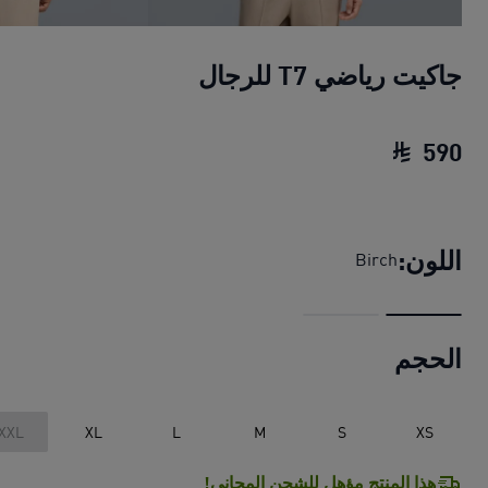
جاكيت رياضي T7 للرجال
590
جاكيت رياضي T7 للرجال
السعر الحالي ‏590 SAR‏
اللون:
Birch
الحجم
XXL
XL
L
M
S
XS
هذا المنتج مؤهل للشحن المجاني!